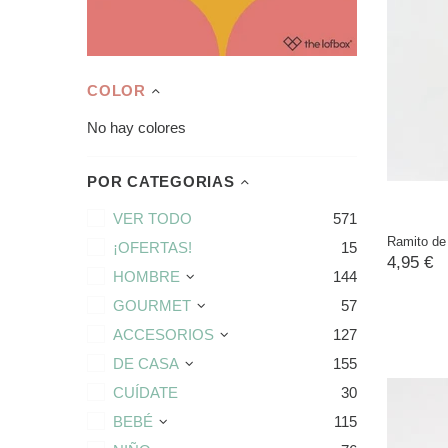
COLOR
No hay colores
POR CATEGORIAS
VER TODO
571
Ramito de
¡OFERTAS!
15
4,95 €
HOMBRE
144
GOURMET
57
ACCESORIOS
127
DE CASA
155
CUÍDATE
30
BEBÉ
115