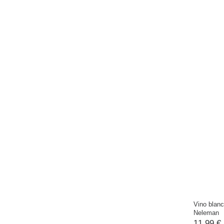
Vino blan
Neleman
11,99 €