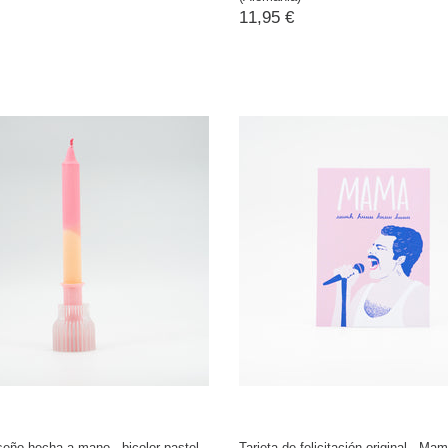
11,95 €
seño hecha a mano - bicolor pastel
Tarjeta de felicitación original - Mam