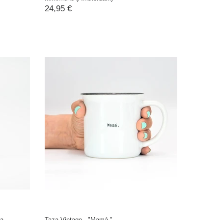
24,95 €
a -
Taza Vintage - "Mamá."