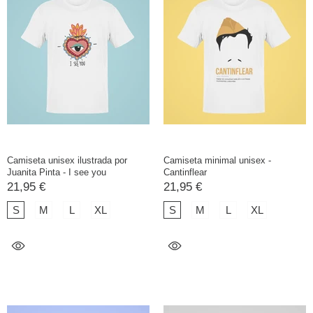
Camiseta unisex ilustrada por
Camiseta minimal unisex -
Juanita Pinta - I see you
Cantinflear
21,95 €
21,95 €
S
M
L
XL
S
M
L
XL