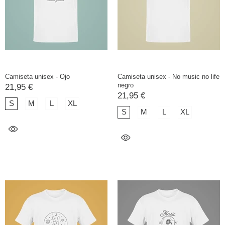
Camiseta unisex - Ojo
Camiseta unisex - No music no life
negro
21,95 €
21,95 €
S
M
L
XL
S
M
L
XL