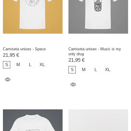
Camiseta unisex - Space
Camiseta unisex - Music is my
only drug
21,95 €
21,95 €
S
M
L
XL
S
M
L
XL