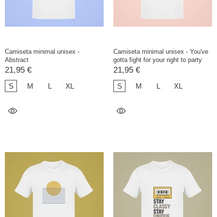
Camiseta minimal unisex -
Camiseta minimal unisex - You've
Abstract
gotta fight for your right to party
21,95 €
21,95 €
S
M
L
XL
S
M
L
XL