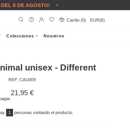
 DEL 5 DE AGOSTO!
Carrito (0)
EUR(€)
Colecciones
Nosotros
imal unisex - Different
REF:
CAU009
21,95 €
pagar.
hay
1
personas visitando el producto.