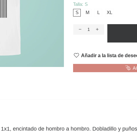
Talla:
S
S
M
L
XL
Añadir a la lista de des
Añ
 1x1, encintado de hombro a hombro. Dobladillo y puños