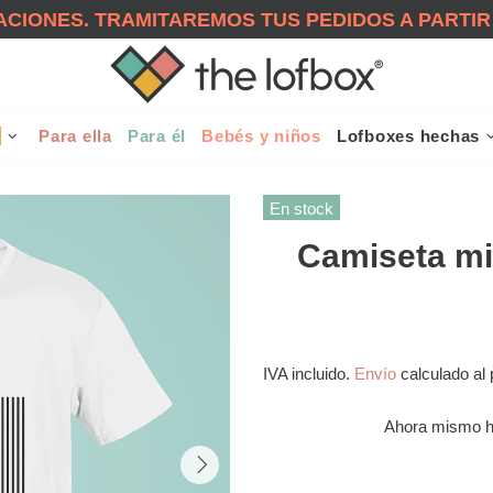
CIONES. TRAMITAREMOS TUS PEDIDOS A PARTIR
!
Para ella
Para él
Bebés y niños
Lofboxes hechas
En stock
Camiseta min
IVA incluido.
Envío
calculado al 
Ahora mismo 