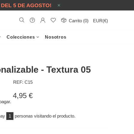
 DEL 5 DE AGOSTO!
Carrito (0)
EUR(€)
Colecciones
Nosotros
nalizable - Textura 05
REF:
C15
4,95 €
pagar.
hay
1
personas visitando el producto.