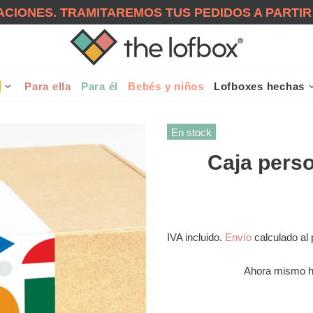
CIONES. TRAMITAREMOS TUS PEDIDOS A PARTIR
!
Para ella
Para él
Bebés y niños
Lofboxes hechas
En stock
Caja perso
IVA incluido.
Envío
calculado al 
Ahora mismo 