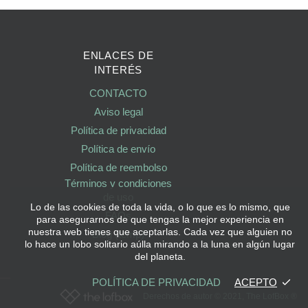
ENLACES DE
INTERÉS
CONTACTO
Aviso legal
Política de privacidad
Política de envío
Política de reembolso
Términos y condiciones
de uso
Lo de las cookies de toda la vida, o lo que es lo mismo, que
FAQs
para asegurarnos de que tengas la mejor experiencia en
nuestra web tienes que aceptarlas. Cada vez que alguien no
Blog (temp)
lo hace un lobo solitario aúlla mirando a la luna en algún lugar
del planeta.
POLÍTICA DE PRIVACIDAD
ACEPTO
Derechos de autor © 2021,
The LofBox
®