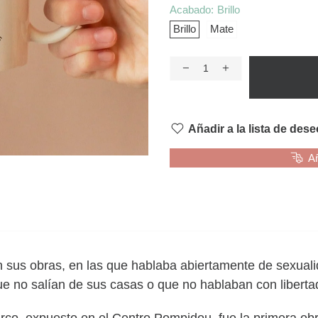
Acabado:
Brillo
Brillo
Mate
Añadir a la lista de des
Añ
 en sus obras, en las que hablaba abiertamente de sexual
que no salían de sus casas o que no hablaban con libert
rco, expuesto en el Centro Pompidou, fue la primera obr