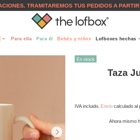
CIONES. TRAMITAREMOS TUS PEDIDOS A PARTIR
!
Para ella
Para él
Bebés y niños
Lofboxes hechas
En stock
Taza Ju
IVA incluido.
Envío
calculado al 
Ahora mismo 