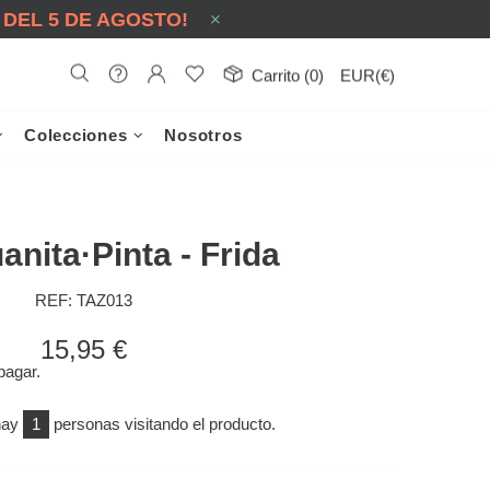
 DEL 5 DE AGOSTO!
Carrito (0)
EUR(€)
Colecciones
Nosotros
anita·Pinta - Frida
REF:
TAZ013
15,95 €
pagar.
hay
1
personas visitando el producto.