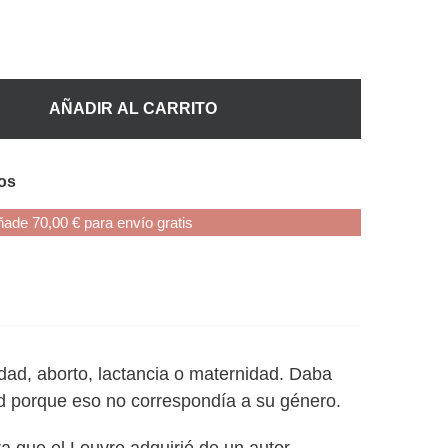
AÑADIR AL CARRITO
eos
ade 70,00 € para envío gratis
idad, aborto, lactancia o maternidad. Daba
ad porque eso no correspondía a su género.
a que el Louvre adquirió de un autor