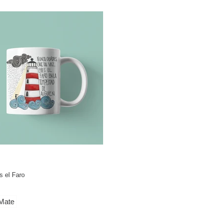
s el Faro
Mate