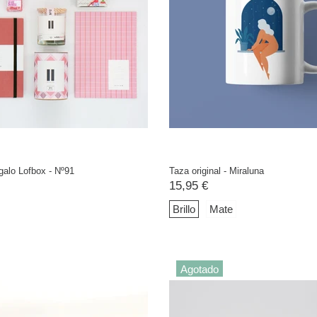
galo Lofbox - Nº91
Taza original - Miraluna
15,95 €
Brillo
Mate
Agotado