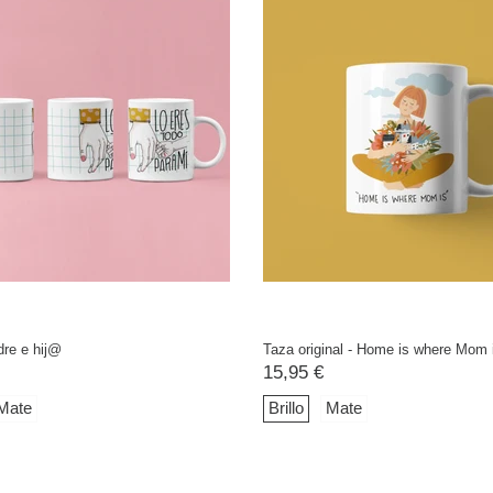
dre e hij@
Taza original - Home is where Mom 
15,95 €
Mate
Brillo
Mate