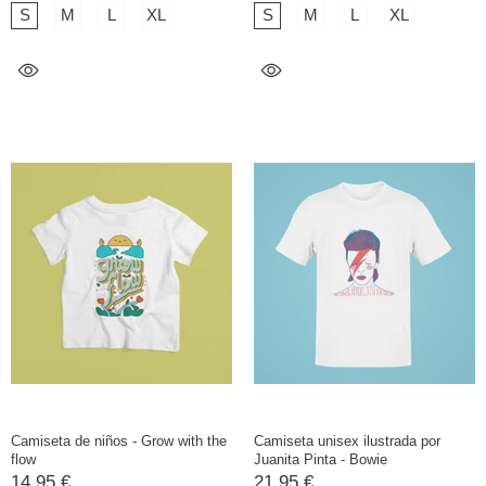
S
M
L
XL
S
M
L
XL
Camiseta de niños - Grow with the
Camiseta unisex ilustrada por
flow
Juanita Pinta - Bowie
14,95 €
21,95 €