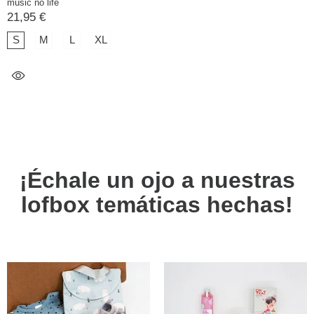
music no life
21,95 €
S
M
L
XL
¡Échale un ojo a nuestras
lofbox temáticas hechas!