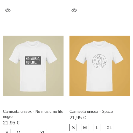
Camiseta unisex - No music no life
Camiseta unisex - Space
negro
21,95 €
21,95 €
S
M
L
XL
S
M
L
XL