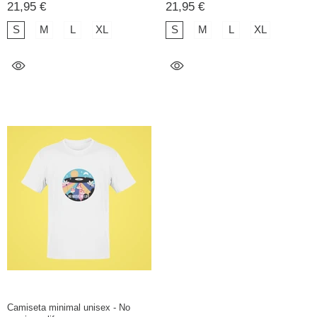
21,95 €
21,95 €
S
M
L
XL
S
M
L
XL
Camiseta minimal unisex - No