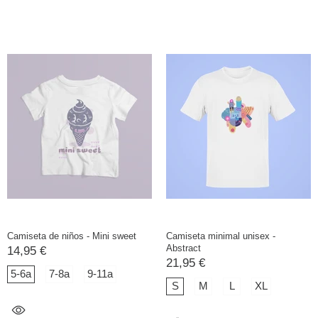
Camiseta de niños - Mini sweet
Camiseta minimal unisex -
Abstract
14,95 €
21,95 €
5-6a
7-8a
9-11a
S
M
L
XL