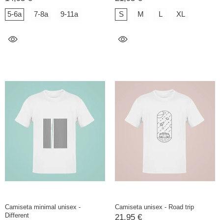
5-6a
7-8a
9-11a
S
M
L
XL
Camiseta minimal unisex -
Camiseta unisex - Road trip
Different
21,95 €