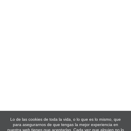
Lo de las cookies de toda la vida, o lo que es lo mismo, que
para asegurarnos de que tengas la mejor experiencia en
nuestra web tienes que aceptarlas. Cada vez que alguien no lo