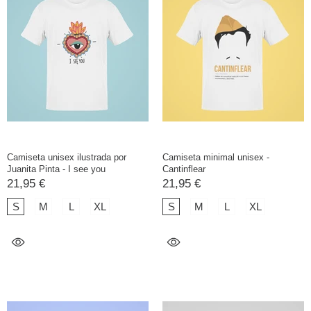
Camiseta unisex ilustrada por
Camiseta minimal unisex -
Juanita Pinta - I see you
Cantinflear
21,95 €
21,95 €
S
M
L
XL
S
M
L
XL