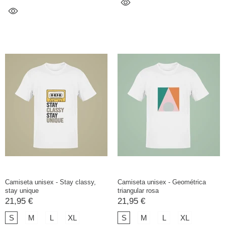
Camiseta unisex - Stay classy,
Camiseta unisex - Geométrica
stay unique
triangular rosa
21,95 €
21,95 €
S
M
L
XL
S
M
L
XL