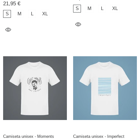
21,95 €
S
M
L
XL
S
M
L
XL
Camiseta unisex - Moments
Camiseta unisex - Imperfect