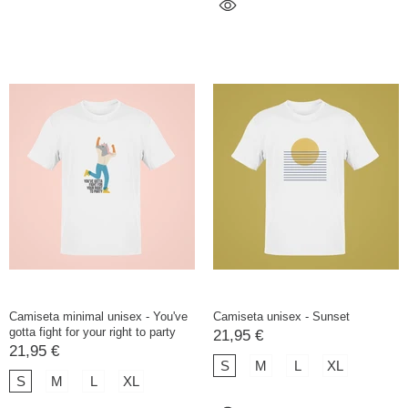
Camiseta minimal unisex - You've
Camiseta unisex - Sunset
gotta fight for your right to party
21,95 €
21,95 €
S
M
L
XL
S
M
L
XL